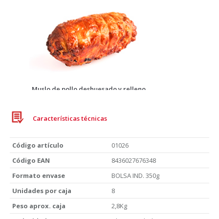
Muslo de pollo deshuesado y relleno
Características técnicas
Código artículo
01026
Código EAN
8436027676348
Formato envase
BOLSA IND. 350g
Unidades por caja
8
Peso aprox. caja
2,8Kg