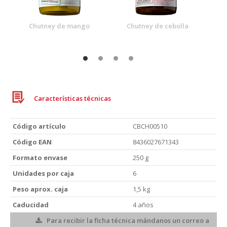
Chutney de mango
Chutney de cebolla
Características técnicas
Código artículo
CBCH00510
Código EAN
8436027671343
Formato envase
250 g
Unidades por caja
6
Peso aprox. caja
1,5 kg
Caducidad
4 años
Para recibir la ficha técnica mándanos un correo a