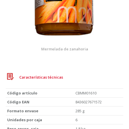
Mermelada de zanahoria
Características técnicas
Código artículo
CBMM01610
Código EAN
8436027671572
Formato envase
285 g
Unidades por caja
6
Peso aprox. caja
1,8 kg