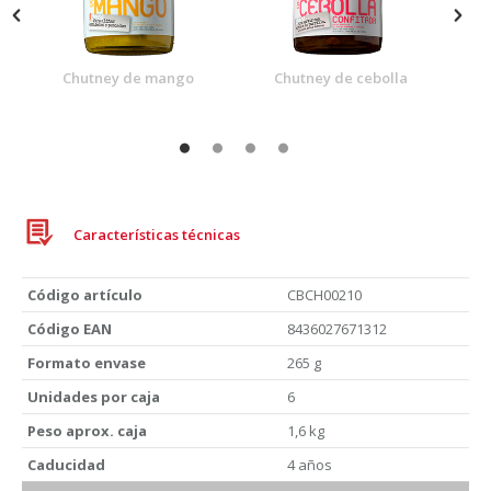
Chutney de mango
Chutney de cebolla
Características técnicas
Código artículo
CBCH00210
Código EAN
8436027671312
Formato envase
265 g
Unidades por caja
6
Peso aprox. caja
1,6 kg
Caducidad
4 años