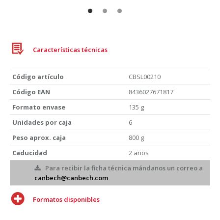
Características técnicas
Código artículo
CBSL00210
Código EAN
8436027671817
Formato envase
135 g
Unidades por caja
6
Peso aprox. caja
800 g
Caducidad
2 años
Para recibir la ficha técnica mándanos un correo a
canbech@canbech.com
Formatos disponibles