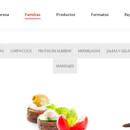
resa
Familias
Productos
Formatos
Re
AS
CARPACCIOS
FRUTAS EN ALMÍBAR
MERMELADAS
JALEAS Y GEL
MARIDAJES
Roastbeef