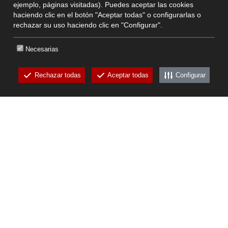
ejemplo, páginas visitadas). Puedes aceptar las cookies
haciendo clic en el botón "Aceptar todas" o configurarlas o
rechazar su uso haciendo clic en "Configurar".
Necesarias
Rechazar todas
Aceptar todas
Configurar
CKEW
cookies
00 34 972 761 812
canbech@canbech.com
C/Major, 12. 17257 Fontanilles, Girona, Espanya
GB Artesanos Gastronomicos Copyright 2011 - 2018 -
-
Aviso Legal
Política
-
-
de privacidad
Canal Ético
Plan de Igualdad
Visita nuestras marcas: