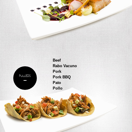
Beef
Rabo Vacuno
Pork
PULLEDS
Pork BBQ
Pato
Pollo