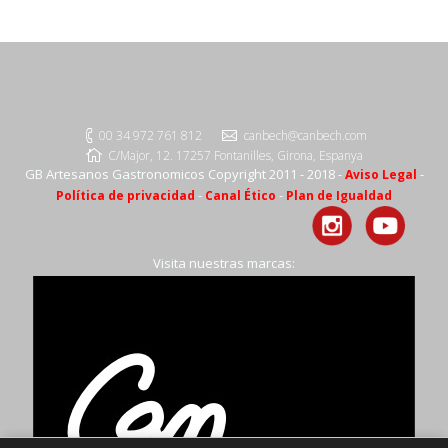
00 34 972 761 812
canbech@canbech.com
C/Major, 12. 17257 Fontanilles, Girona, Espanya
GB Artesanos Gastronomicos Copyright 2011 - 2018 -
-
Aviso Legal
-
-
Política de privacidad
Canal Ético
Plan de Igualdad
Visita nuestras marcas: