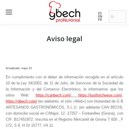
ES
EN
FR
Aviso legal
Actualizado: mayo 23
En cumplimiento con el deber de información recogido en el artículo
10 de la Ley 34/2002, de 11 de Julio, de Servicios de la Sociedad de
la Información y del Comercio Electrónico, le informamos que los
sitios Web:
https://canbech.com/
,
https://justforcheese.com/
,
https://gbech.com/
(en adelante, el sitio «Web») son titularidad de
G B
ARTESANOS GASTRONÓMICOS, S.L.U. (
en
adelante
CAN BECH),
con domicilio social en C/Major, 12 -17257 – Fontanilles (Girona), con
CIF: B17451972. Inscrita en el Registro Mercantil de Girona T 826 , F
172, S 8, H GI 15777, I/A 11