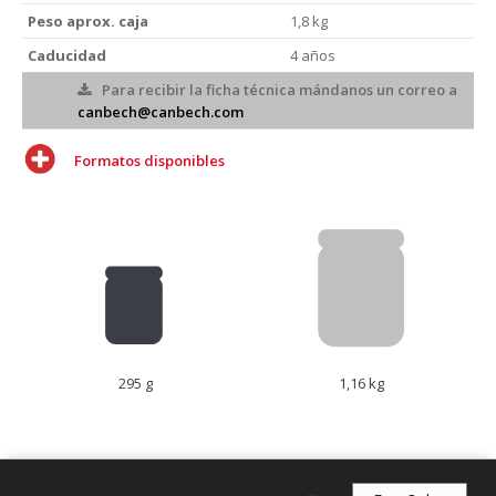
Peso aprox. caja
1,8 kg
Caducidad
4 años
Para recibir la ficha técnica mándanos un correo a
canbech@canbech.com
Formatos disponibles
295 g
1,16 kg