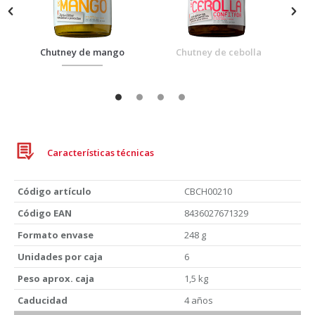
Chutney de mango
Chutney de cebolla
Características técnicas
Código artículo
CBCH00210
Código EAN
8436027671329
Formato envase
248 g
Unidades por caja
6
Peso aprox. caja
1,5 kg
Caducidad
4 años