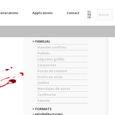
ES
enerations
Applications
Contact
EN
FR
> FAMILIAL
Viandes confites
Pulleds
Légumes grillés
Carpaccios
Fonds de cuisson
Fruits au sirop
Gelées
Maridajes de autor
Confitures
Sauces
> FORMATS
> RÉGÉNÉRATIONS