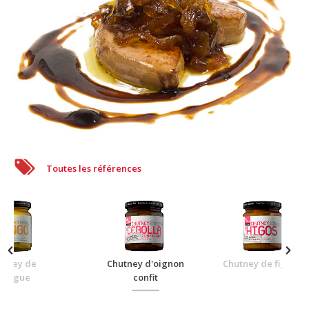
Toutes les références
utney de
Chutney d'oignon
Chutney de figues
angue
confit