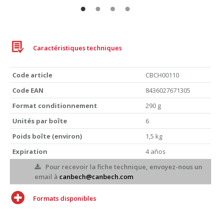
Caractéristiques techniques
Code article
CBCH00110
Code EAN
8436027671305
Format conditionnement
290 g
Unités par boîte
6
Poids boîte (environ)
1,5 kg
Expiration
4 años
Pour recevoir la fiche technique, envoyez-nous un
email à
canbech@canbech.com
Formats disponibles