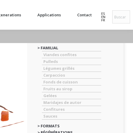
ES
enerations
Applications
Contact
EN
FR
> FAMILIAL
Viandes confites
Pulleds
Légumes grillés
Carpaccios
Fonds de cuisson
Fruits au sirop
Gelées
Maridajes de autor
Confitures
Sauces
> FORMATS
> RÉGÉNÉRATIONS