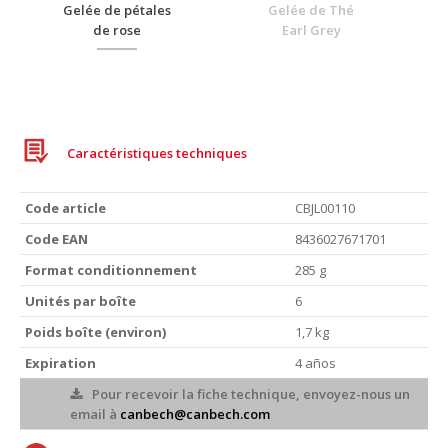
Gelée de pétales
Gelée de Thé
de rose
Earl Grey
Caractéristiques techniques
Code article
CBJL00110
Code EAN
8436027671701
Format conditionnement
285 g
Unités par boîte
6
Poids boîte (environ)
1,7 kg
Expiration
4 años
Pour recevoir la fiche technique, envoyez-nous un
email à
canbech@canbech.com