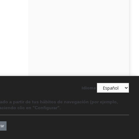
Idioma
rado a partir de tus hábitos de navegación (por ejemplo,
aciendo clic en "Configurar".
:
rar