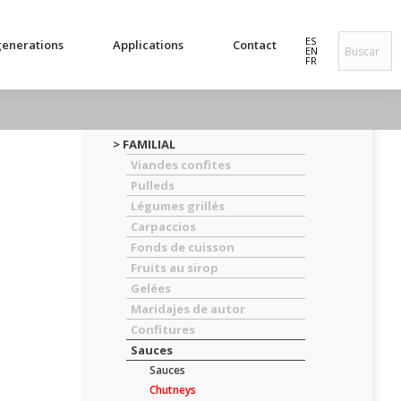
ES
enerations
Applications
Contact
EN
FR
> FAMILIAL
Viandes confites
Pulleds
Légumes grillés
Carpaccios
Fonds de cuisson
Fruits au sirop
Gelées
Maridajes de autor
Confitures
Sauces
Sauces
Chutneys