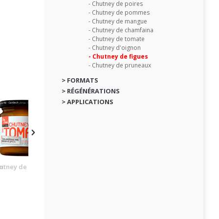
- Chutney de poires
- Chutney de pommes
- Chutney de mangue
- Chutney de chamfaina
- Chutney de tomate
- Chutney d'oignon
- Chutney de figues
- Chutney de pruneaux
> FORMATS
> RÉGÉNÉRATIONS
> APPLICATIONS
n
utney de tomate
Chutney de pruneaux
Chutney de mangue
Chutney d'oigno