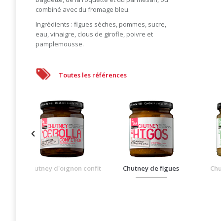
combiné avec du fromage bleu.
Ingrédients : figues sèches, pommes, sucre,
eau, vinaigre, clous de girofle, poivre et
pamplemousse.
Toutes les références
gue
Chutney d'oignon confit
Chutney de figues
Chu