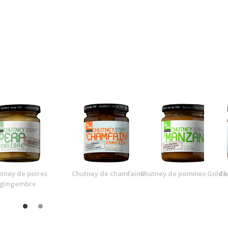
tney de poires
Chutney de chamfaina
Chutney de pommes Golde
Ch
gingembre