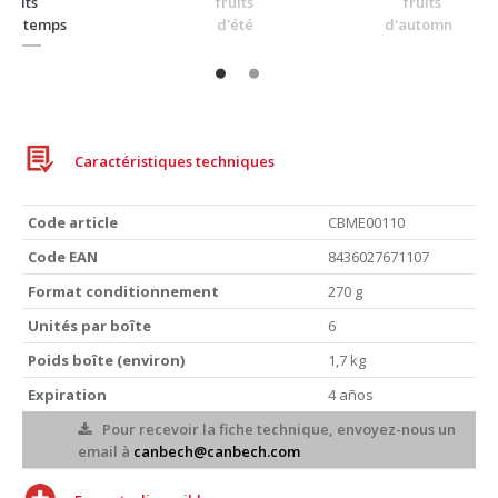
fruits
fruits
fruits
printemps
d'été
d'automne
Caractéristiques techniques
Code article
CBME00110
Code EAN
8436027671107
Format conditionnement
270 g
Unités par boîte
6
Poids boîte (environ)
1,7 kg
Expiration
4 años
Pour recevoir la fiche technique, envoyez-nous un
email à
canbech@canbech.com