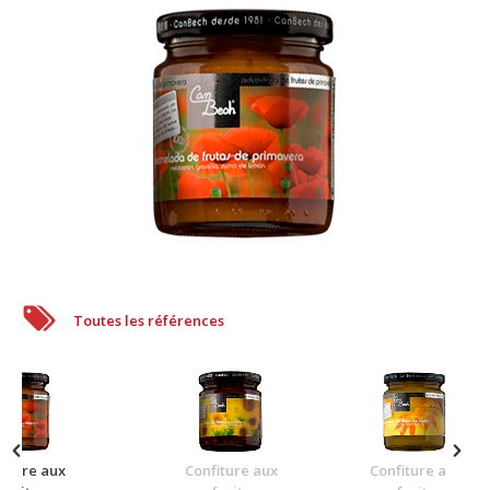
Toutes les références
fiture aux
Confiture aux
Confiture aux