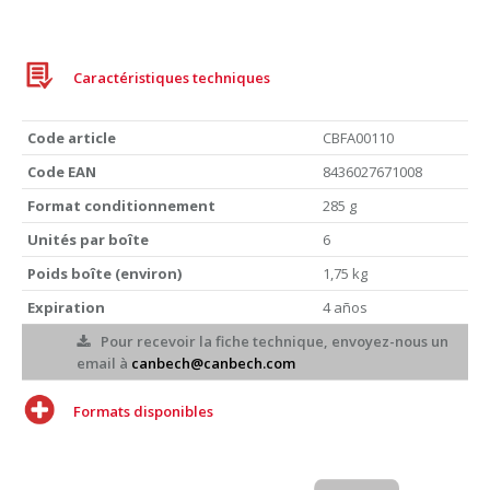
Caractéristiques techniques
Code article
CBFA00110
Code EAN
8436027671008
Format conditionnement
285 g
Unités par boîte
6
Poids boîte (environ)
1,75 kg
Expiration
4 años
Pour recevoir la fiche technique, envoyez-nous un
email à
canbech@canbech.com
Formats disponibles