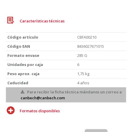
Características técnicas
Código artículo
CBFA00210
Código EAN
8436027671015
Formato envase
285 G
Unidades por caja
6
Peso aprox. caja
1,75 kg
Caducidad
4 años
Para recibir la ficha técnica mándanos un correo a
canbech@canbech.com
Formatos disponibles