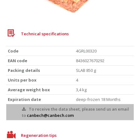
Pork ribs slab
Technical specifications
Code
4GRL00320
EAN code
8436027670292
Packing details
SLAB 850 g
Units per box
4
Average weight box
3,4 kg
Expiration date
deep-frozen 18 Months
To receive the data sheet, please send us an email
to
canbech@canbech.com
Regeneration tips