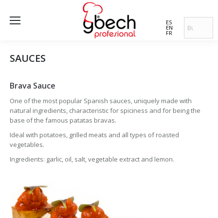
ES
EN
FR
SAUCES
Brava Sauce
One of the most popular Spanish sauces, uniquely made with
natural ingredients, characteristic for spiciness and for being the
base of the famous patatas bravas.
Ideal with potatoes, grilled meats and all types of roasted
vegetables.
Ingredients: garlic, oil, salt, vegetable extract and lemon.