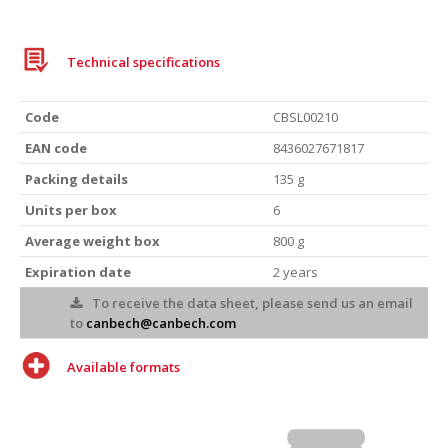
Technical specifications
Code
CBSL00210
EAN code
8436027671817
Packing details
135 g
Units per box
6
Average weight box
800 g
Expiration date
2 years
To receive the data sheet, please send us an email
to
canbech@canbech.com
Available formats